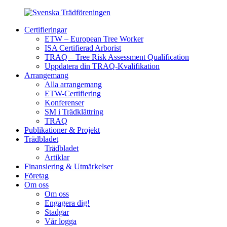
Certifieringar
ETW – European Tree Worker
ISA Certifierad Arborist
TRAQ – Tree Risk Assessment Qualification
Uppdatera din TRAQ-Kvalifikation
Arrangemang
Alla arrangemang
ETW-Certifiering
Konferenser
SM i Trädklättring
TRAQ
Publikationer & Projekt
Trädbladet
Trädbladet
Artiklar
Finansiering & Utmärkelser
Företag
Om oss
Om oss
Engagera dig!
Stadgar
Vår logga