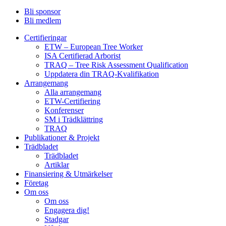
Bli sponsor
Bli medlem
Certifieringar
ETW – European Tree Worker
ISA Certifierad Arborist
TRAQ – Tree Risk Assessment Qualification
Uppdatera din TRAQ-Kvalifikation
Arrangemang
Alla arrangemang
ETW-Certifiering
Konferenser
SM i Trädklättring
TRAQ
Publikationer & Projekt
Trädbladet
Trädbladet
Artiklar
Finansiering & Utmärkelser
Företag
Om oss
Om oss
Engagera dig!
Stadgar