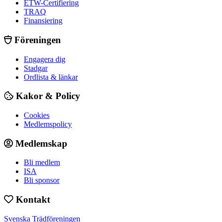
ETW-Certifiering
TRAQ
Finansiering
Föreningen
Engagera dig
Stadgar
Ordlista & länkar
Kakor & Policy
Cookies
Medlemspolicy
Medlemskap
Bli medlem
ISA
Bli sponsor
Kontakt
Svenska Trädföreningen