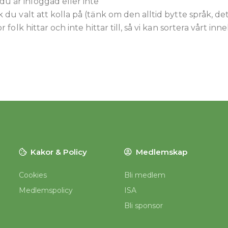
u är inloggad eller inte
k du valt att kolla på (tänk om den alltid bytte språk, det
r folk hittar och inte hittar till, så vi kan sortera vårt inn
Kakor & Policy
Medlemskap
Cookies
Bli medlem
Medlemspolicy
ISA
Bli sponsor