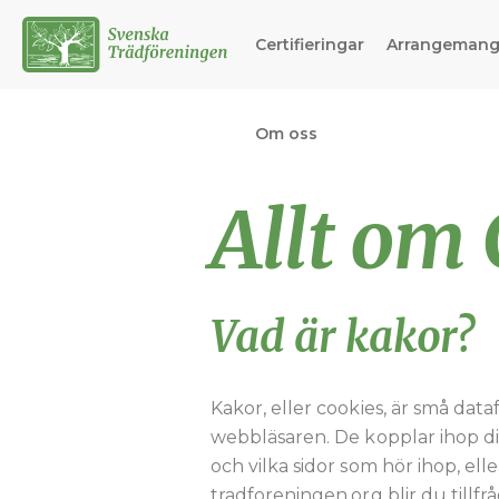
Certifieringar
Arrangeman
Om oss
Allt om
Vad är kakor?
Kakor, eller cookies, är små dat
webbläsaren. De kopplar ihop din
och vilka sidor som hör ihop, el
tradforeningen.org blir du tillf