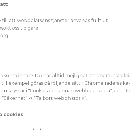
att:
till att webbplatsens tjänster används fullt ut
ökt oss tidigare
.org
kakorna innan? Du har alltid möjlighet att ändra inställn
till exempel göras på följande sätt: i Chrome raderas k
du kryssar i "Cookies och annan webbplatsdata", och i I
”Säkerhet” -> ”Ta bort webbhistorik".
ka cookies