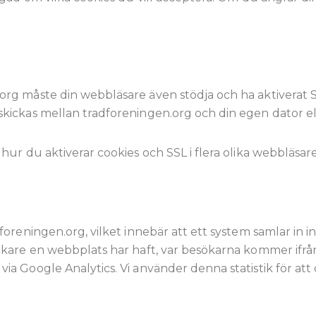
org måste din webbläsare även stödja och ha aktiverat S
skickas mellan tradforeningen.org och din egen dator e
 hur du aktiverar cookies och SSL i flera olika webbläsar
dforeningen.org, vilket innebär att ett system samlar in
ökare en webbplats har haft, var besökarna kommer ifrån,
via Google Analytics. Vi använder denna statistik för a