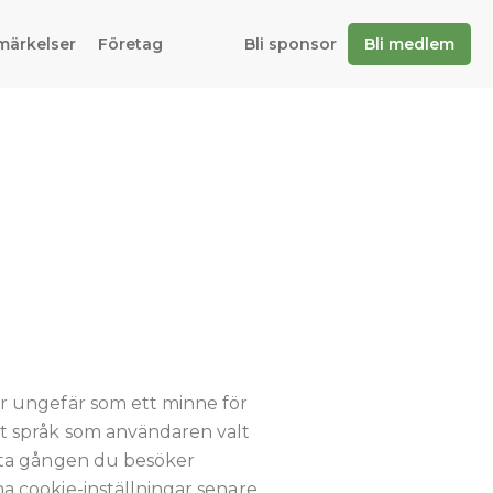
märkelser
Företag
Bli sponsor
Bli medlem
rar ungefär som ett minne för
ket språk som användaren valt
örsta gången du besöker
na cookie-inställningar senare