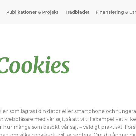
g
Publikationer & Projekt
Trädbladet
Finansiering & Ut
 Cookies
afiler som lagras i din dator eller smartphone och funge
 webbläsare med vår sajt, så att vi till exempel vet vil
ler hur många som besökt vår sajt – väldigt praktiskt. F
rågad om vilka cookies du vill acceptera. Om du ångrar di