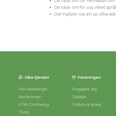
De talar om för hemsidan om d
De talar om för oss vilket språ
Det hjälper oss att se vilka sido
Våra tjänster
Föreningen
Alla utbildningar
Engagera dig
Konferenser
Stadgar
ETW-Certifiering
Ordlista & länkar
TRAQ