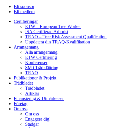
Bli sponsor
Bli medlem
Certifieringar
ETW – European Tree Worker
ISA Certifierad Arborist
TRAQ – Tree Risk Assessment Qualification
Uppdatera din TRAQ-Kvalifikation
Arrangemang
Alla arrangemang
ETW-Certifiering
Konferenser
SM i Trädklättring
TRAQ
Publikationer & Projekt
Trädbladet
Trädbladet
Artiklar
Finansiering & Utmärkelser
Företag
Om oss
Om oss
Engagera dig!
Stadgar