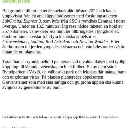
bortom jorden
Bakgrunden till projektet är spektakulär: hösten 2022 skickades
ympkvistar från ett antal äppelträdssorter med forskningsraketen
SubOrbital Express 3
, som lyfte från SSC:s rymdbas Esrange i norra
Sverige. Under en 13,5 minuter lång resa nådde raketen en höjd av
257 kilometer, varav över sex minuter tillbringades i tyngdlöshet.
Ombord fanns kvistar från fyra klassiska äppelsorter –
Gravensteiner
,
Ladina
,
Röd Astrakan
och
Newton Wonder
. Efter
återkomsten till jorden ympades kvistarna och vårdades under två år
innan de nu planteras.
Totalt har sju rymdäppelträd planterats vid utvalda platser med tydlig
koppling till lärande, vetenskap och lekfullhet. Ett av dem står i
Rymdparken i Växjö, en välbesökt park och lekplats där många barn
och ungdomar vistas. På platsen planterades äppelsorten
Gravensteiner som med sina saftiga och gulgröna äpplen ska kunna
avnjutas av generationer av barn.
Parkarbetaren Ibrahim och Johan planterade Växjös äppelträd av sorten Gravensteiner