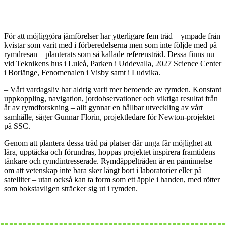
För att möjliggöra jämförelser har ytterligare fem träd – ympade från
kvistar som varit med i förberedelserna men som inte följde med på
rymdresan – planterats som så kallade referensträd. Dessa finns nu
vid Teknikens hus i Luleå, Parken i Uddevalla, 2027 Science Center
i Borlänge, Fenomenalen i Visby samt i Ludvika.
– Vårt vardagsliv har aldrig varit mer beroende av rymden. Konstant
uppkoppling, navigation, jordobservationer och viktiga resultat från
år av rymdforskning – allt gynnar en hållbar utveckling av vårt
samhälle, säger Gunnar Florin, projektledare för Newton-projektet
på SSC.
Genom att plantera dessa träd på platser där unga får möjlighet att
lära, upptäcka och förundras, hoppas projektet inspirera framtidens
tänkare och rymdintresserade. Rymdäppelträden är en påminnelse
om att vetenskap inte bara sker långt bort i laboratorier eller på
satelliter – utan också kan ta form som ett äpple i handen, med rötter
som bokstavligen sträcker sig ut i rymden.