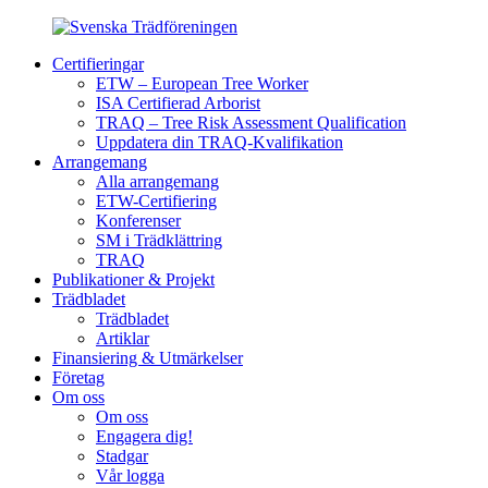
Certifieringar
ETW – European Tree Worker
ISA Certifierad Arborist
TRAQ – Tree Risk Assessment Qualification
Uppdatera din TRAQ-Kvalifikation
Arrangemang
Alla arrangemang
ETW-Certifiering
Konferenser
SM i Trädklättring
TRAQ
Publikationer & Projekt
Trädbladet
Trädbladet
Artiklar
Finansiering & Utmärkelser
Företag
Om oss
Om oss
Engagera dig!
Stadgar
Vår logga