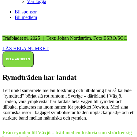
Vår logga
Bli sponsor
Bli medlem
Trädbladet #1 2025
|
Text: Johan Nordström, Foto ESRO/SCC
LÄS HELA NUMRET
DELA ARTIKELN
Rymdträden har landat
I ett unikt samarbete mellan forskning och utbildning har så kallade
”rymdträd” börjat slå rot runtom i Sverige – däribland i Växjö.
Träden, vars ympkvistar har färdats hela vägen till rymden och
tillbaka, planteras nu inom ramen för projektet Newton. Med sina
kosmiska resor i bagaget symboliserar träden upptäckarglädje och ett
starkare band mellan människa och rymden.
Från rymden till Växjö – träd med en historia som sträcker sig