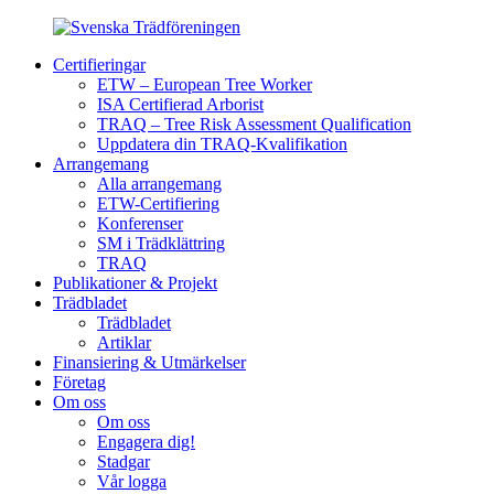
Certifieringar
ETW – European Tree Worker
ISA Certifierad Arborist
TRAQ – Tree Risk Assessment Qualification
Uppdatera din TRAQ-Kvalifikation
Arrangemang
Alla arrangemang
ETW-Certifiering
Konferenser
SM i Trädklättring
TRAQ
Publikationer & Projekt
Trädbladet
Trädbladet
Artiklar
Finansiering & Utmärkelser
Företag
Om oss
Om oss
Engagera dig!
Stadgar
Vår logga