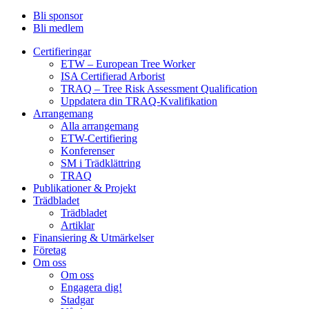
Bli sponsor
Bli medlem
Certifieringar
ETW – European Tree Worker
ISA Certifierad Arborist
TRAQ – Tree Risk Assessment Qualification
Uppdatera din TRAQ-Kvalifikation
Arrangemang
Alla arrangemang
ETW-Certifiering
Konferenser
SM i Trädklättring
TRAQ
Publikationer & Projekt
Trädbladet
Trädbladet
Artiklar
Finansiering & Utmärkelser
Företag
Om oss
Om oss
Engagera dig!
Stadgar