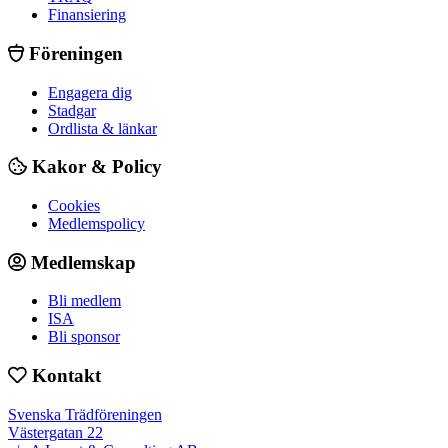
Finansiering
Föreningen
Engagera dig
Stadgar
Ordlista & länkar
Kakor & Policy
Cookies
Medlemspolicy
Medlemskap
Bli medlem
ISA
Bli sponsor
Kontakt
Svenska Trädföreningen
Västergatan 22