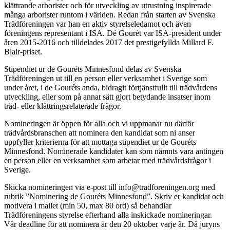
klättrande arborister och för utveckling av utrustning inspirerade
många arborister runtom i världen. Redan från starten av Svenska
Trädföreningen var han en aktiv styrelseledamot och även
föreningens representant i ISA. Dé Gourét var ISA-president under
åren 2015-2016 och tilldelades 2017 det prestigefyllda Millard F.
Blair-priset.
Stipendiet ur de Gouréts Minnesfond delas av Svenska
Trädföreningen ut till en person eller verksamhet i Sverige som
under året, i de Gouréts anda, bidragit förtjänstfullt till trädvårdens
utveckling, eller som på annat sätt gjort betydande insatser inom
träd- eller klättringsrelaterade frågor.
Nomineringen är öppen för alla och vi uppmanar nu därför
trädvårdsbranschen att nominera den kandidat som ni anser
uppfyller kriterierna för att mottaga stipendiet ur de Gouréts
Minnesfond. Nominerade kandidater kan som nämnts vara antingen
en person eller en verksamhet som arbetar med trädvårdsfrågor i
Sverige.
Skicka nomineringen via e-post till info@tradforeningen.org med
rubrik ”Nominering de Gouréts Minnesfond”. Skriv er kandidat och
motivera i mailet (min 50, max 80 ord) så behandlar
Trädföreningens styrelse efterhand alla inskickade nomineringar.
Vår deadline för att nominera är den 20 oktober varje år. Då juryns