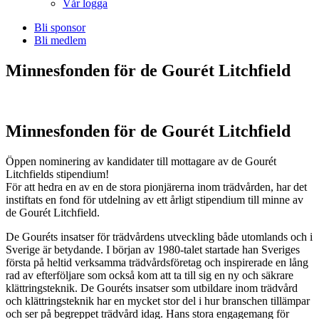
Vår logga
Bli sponsor
Bli medlem
Minnesfonden för de Gourét Litchfield
Minnesfonden för de Gourét Litchfield
Öppen nominering av kandidater till mottagare av de Gourét
Litchfields stipendium!
För att hedra en av en de stora pionjärerna inom trädvården, har det
instiftats en fond för utdelning av ett årligt stipendium till minne av
de Gourét Litchfield.
De Gouréts insatser för trädvårdens utveckling både utomlands och i
Sverige är betydande. I början av 1980-talet startade han Sveriges
första på heltid verksamma trädvårdsföretag och inspirerade en lång
rad av efterföljare som också kom att ta till sig en ny och säkrare
klättringsteknik. De Gouréts insatser som utbildare inom trädvård
och klättringsteknik har en mycket stor del i hur branschen tillämpar
och ser på begreppet trädvård idag. Hans stora engagemang för