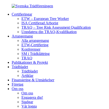
Certifieringar
ETW – European Tree Worker
ISA Certifierad Arborist
TRAQ – Tree Risk Assessment Qualification
Uppdatera din TRAQ-Kvalifikation
Arrangemang
Alla arrangemang
ETW-Certifiering
Konferenser
SM i Trädklättring
TRAQ
Publikationer & Projekt
Trädbladet
Trädbladet
Artiklar
Finansiering & Utmärkelser
Företag
Om oss
Om oss
Engagera dig!
Stadgar
Vår logga