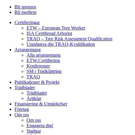
Bli sponsor
Bli medlem
Certifieringar
ETW – European Tree Worker
ISA Certifierad Arborist
TRAQ – Tree Risk Assessment Qualification
Uppdatera din TRAQ-Kvalifikation
Arrangemang
Alla arrangemang
ETW-Certifiering
Konferenser
SM i Trädklättring
TRAQ
Publikationer & Projekt
Trädbladet
Trädbladet
Artiklar
Finansiering & Utmärkelser
Företag
Om oss
Om oss
Engagera dig!
Stadgar