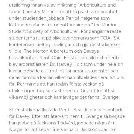
utbildning innan val av inriktning ”Arboriculture and
Urban Forestry Minor”. För att få praktisk erfarenhet
under studietiden jobbade Per på helgerna som
klättrande arborist i studentföreningen ”The Purdue
Student Society of Arboriculture”. För pengarna reste
studenterna runt på olika evenemang som TCIA, ISA
konferenser, deltog i tävlingar och gjorde studieresor
till bl.a. The Morton Arboretum och Daveys
huvudkontor i Kent, Ohio. En stor förebild och mentor
blev arboristläraren Dr. Harvey Holt som under hela sin
karriär jobbade outtröttligt för arboriststudenter och
deras framtida karriär, vilket han tilldelades flera ISA pris
för. Per minns att han redan första veckan på
utbildningen tog kontakt med de Gourét för att se
vilka möjligheter och karriärvägar det fanns i Sverige.
Efter studierna flyttade Per till Seattle där han jobbade
för Davey. Efter att återvänt hem till Sverige så började
han jobba på Jacksons Trädvård, jobbade några år i
Norge, för att sedan återvända till Jacksons där han