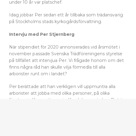
under 10 år var platschef.
Idag jobbar Per sedan ett år tillbaka som trädansvarig
på Stockholms stads kyrkogårdsförvaltning.
Intervju med Per Stjernberg
När stipendiet för 2020 annonserades vid årsmötet i
november passade Svenska Trädföreningens styrelse
på tillfället att intervjua Per. Vi frågade honom om det
finns några råd han skulle vilja förmedla till alla
arborister runt om i landet?
Per berättade att han verkligen vill uppmuntra alla
arborister att jobba med olika personer, på olika
företag, i olika positioner, i olika delar av värden. Det är
en otrolig möjlighet vi har, säger Per, när det är så stor
efterfrågan på arborister. Man lär sig mycket och får
vänner för livet, berättar han, och vill också betona att
även på det lokala planet får man ut mycket av att
engagera sig. Det kan handla om deltagande i