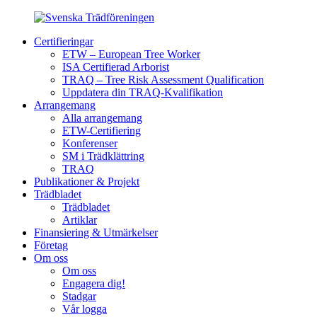
Certifieringar
ETW – European Tree Worker
ISA Certifierad Arborist
TRAQ – Tree Risk Assessment Qualification
Uppdatera din TRAQ-Kvalifikation
Arrangemang
Alla arrangemang
ETW-Certifiering
Konferenser
SM i Trädklättring
TRAQ
Publikationer & Projekt
Trädbladet
Trädbladet
Artiklar
Finansiering & Utmärkelser
Företag
Om oss
Om oss
Engagera dig!
Stadgar
Vår logga