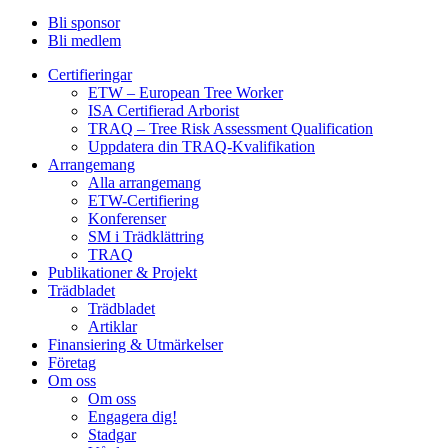
Bli sponsor
Bli medlem
Certifieringar
ETW – European Tree Worker
ISA Certifierad Arborist
TRAQ – Tree Risk Assessment Qualification
Uppdatera din TRAQ-Kvalifikation
Arrangemang
Alla arrangemang
ETW-Certifiering
Konferenser
SM i Trädklättring
TRAQ
Publikationer & Projekt
Trädbladet
Trädbladet
Artiklar
Finansiering & Utmärkelser
Företag
Om oss
Om oss
Engagera dig!
Stadgar