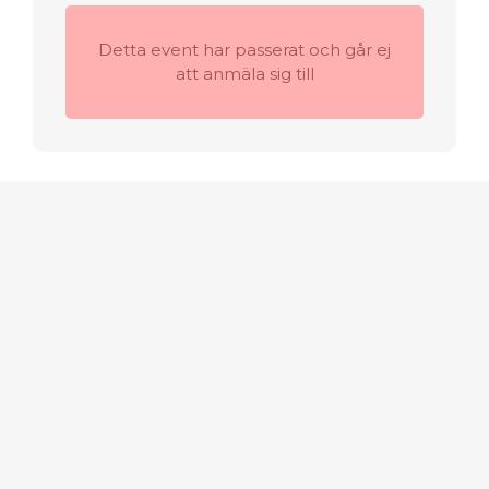
Detta event har passerat och går ej
att anmäla sig till
Plats:
Göteborg
10 May 2022
Grundläggande
besiktning 2022 i