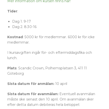
Mer information om kursen finns här!
Tider
:
Dag 1. 9-17
Dag 2. 8.30-16
Kostnad
: 5000 kr för medlemmar. 6000 kr för icke
medlemmar.
I kursavgiften ingår för- och eftermiddagsfika och
lunch.
Plats
: Scandic Crown, Polhemsplatsen 3, 411 11
Göteborg
Sista datum för anmälan:
10 april
Sista datum för avanmälan:
Eventuell avanmälan
måste ske senast den 10 april. Om avanmälan sker
efter detta datum debiteras hela beloppet