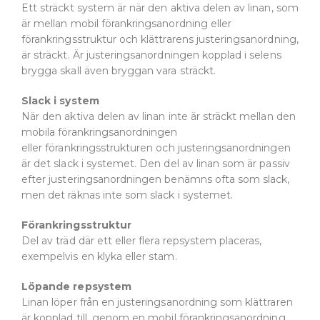
Ett sträckt system är när den aktiva delen av linan, som
är mellan mobil förankringsanordning eller
förankringsstruktur och klättrarens justeringsanordning,
är sträckt. Är justeringsanordningen kopplad i selens
brygga skall även bryggan vara sträckt.
Slack i system
När den aktiva delen av linan inte är sträckt mellan den
mobila förankringsanordningen
eller förankringsstrukturen och justeringsanordningen
är det slack i systemet. Den del av linan som är passiv
efter justeringsanordningen benämns ofta som slack,
men det räknas inte som slack i systemet.
Förankringsstruktur
Del av träd där ett eller flera repsystem placeras,
exempelvis en klyka eller stam.
Löpande repsystem
Linan löper från en justeringsanordning som klättraren
är kopplad till, genom en mobil förankringsanordning