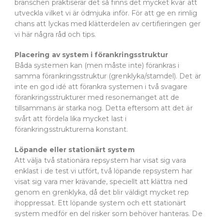
branschen praktiserar det så finns det mycket kvar att
utveckla vilket vi är ödmjuka inför. För att ge en rimlig
chans att lyckas med klätterdelen av certifieringen ger
vi här några råd och tips.
Placering av system i förankringsstruktur
Båda systemen kan (men måste inte) förankras i
samma förankringsstruktur (grenklyka/stamdel). Det är
inte en god idé att förankra systemen i två svagare
förankringsstrukturer med resonemanget att de
tillsammans är starka nog. Detta eftersom att det är
svårt att fördela lika mycket last i
förankringsstrukturerna konstant.
Löpande eller stationärt system
Att välja två stationära repsystem har visat sig vara
enklast i de test vi utfört, två löpande repsystem har
visat sig vara mer krävande, speciellt att klättra ned
genom en grenklyka, då det blir väldigt mycket rep
ihoppressat. Ett löpande system och ett stationärt
system medför en del risker som behöver hanteras. De