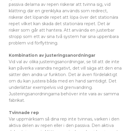
passiva delarna av repen riskerar att tvinna sig, vid
klättring där en grenklyka används som redirect,
riskerar det löpande repet att löpa över det stationära
repet vilket kan skada det stationära repet. Det är
risker som går att hantera. Att använda en justerbar
stropp som ett av sina två system har sina uppenbara
problem vid förflyttning.
Kombination av justeringsanordningar
Vid val av olika justeringsanordningar, se till att de inte
kan påverka varandra negativt, det vill säga att den ena
sätter den andra ur funktion. Det är även fördelaktigt
om du kan justera båda med en hand samtidigt. Det
underlättar exempelvis vid grenvandring.
Justeringsanordningarna behöver inte vara av samma
fabrikat.
Tvinnade rep
Var uppmärksam så dina rep inte tvinnas, varken i den
aktiva delen av repen eller i den passiva. Den aktiva