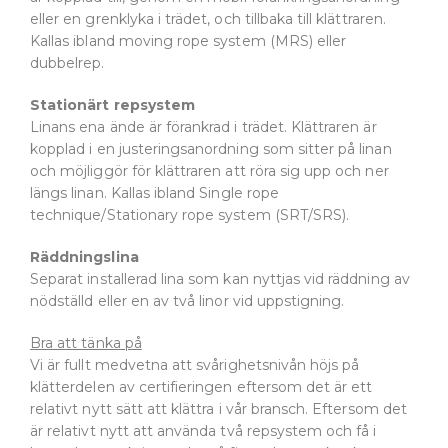
eller en grenklyka i trädet, och tillbaka till klättraren.
Kallas ibland moving rope system (MRS) eller
dubbelrep.
Stationärt repsystem
Linans ena ände är förankrad i trädet. Klättraren är
kopplad i en justeringsanordning som sitter på linan
och möjliggör för klättraren att röra sig upp och ner
längs linan. Kallas ibland Single rope
technique/Stationary rope system (SRT/SRS).
Räddningslina
Separat installerad lina som kan nyttjas vid räddning av
nödställd eller en av två linor vid uppstigning.
Bra att tänka på
Vi är fullt medvetna att svårighetsnivån höjs på
klätterdelen av certifieringen eftersom det är ett
relativt nytt sätt att klättra i vår bransch. Eftersom det
är relativt nytt att använda två repsystem och få i