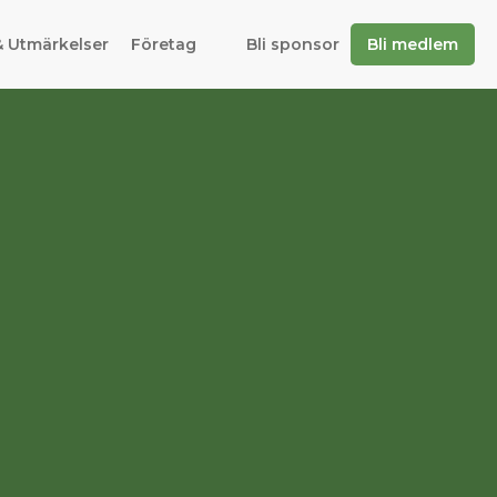
& Utmärkelser
Företag
Bli sponsor
Bli medlem