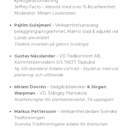
kyrkogårdsförvaltning
Jeffrey Facto – Arborist med över 15 års erfarenhet
Moderator: Miriam Löwenstein
Pajtim Sulejmani
– Verksamhetsansvarig
beläggningsprogrammet, Malmö stad & adjunkt vid
Lunds universitet
Trädens inverkan på gators livslängd
Gustav Nässlander
– VD Trädkontoret AB,
Kommittéemedlem SIS TK577 Trädvård
Ny SIS-standard: Arbete vid träd – Skydd av träd vid
planering och utförande
Miriam Dovrén
– trädgårdstekniker
& Jörgen
Warpman
– VD, Stångby Plantskola
Kvalitetsregler för plantskoleväxter, 7:e upplagan!
Markus Pettersson
– Verksamhetsledare Svenska
Trädföreningen
Svenska Trädföreningens arbete för branschen