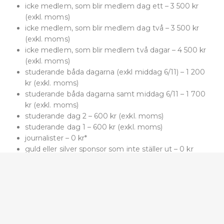
icke medlem, som blir medlem dag ett – 3 500 kr
(exkl. moms)
icke medlem, som blir medlem dag två – 3 500 kr
(exkl. moms)
icke medlem, som blir medlem två dagar – 4 500 kr
(exkl. moms)
studerande båda dagarna (exkl middag 6/11) – 1 200
kr (exkl. moms)
studerande båda dagarna samt middag 6/11 – 1 700
kr (exkl. moms)
studerande dag 2 – 600 kr (exkl. moms)
studerande dag 1 – 600 kr (exkl. moms)
journalister – 0 kr*
guld eller silver sponsor som inte ställer ut – 0 kr
Utställare
Som vid alla våra Träddagar välkomnar vi sponsorer
som kan visa upp sig under våra pauser.
Utställningsplatsen är i entréhallen där även