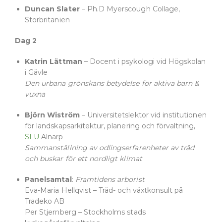
Duncan Slater
– Ph.D Myerscough Collage,
Storbritanien
Dag 2
Katrin Lättman
– Docent i psykologi vid Högskolan
i Gävle
Den urbana grönskans betydelse för aktiva barn &
vuxna
Björn Wiström
– Universitetslektor vid institutionen
för landskapsarkitektur, planering och förvaltning,
SLU
Alnarp
Sammanställning av odlingserfarenheter av träd
och buskar för ett nordligt klimat
Panelsamtal
:
Framtidens arborist
Eva-Maria Hellqvist – Träd- och växtkonsult på
Tradeko AB
Per Stjernberg – Stockholms stads