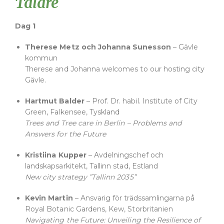
Talare
Dag 1
Therese Metz och Johanna Sunesson
– Gävle
kommun
Therese and Johanna welcomes to our hosting city
Gävle.
Hartmut Balder
– Prof. Dr. habil. Institute of City
Green, Falkensee, Tyskland
Trees and Tree care in Berlin – Problems and
Answers for the Future
Kristiina Kupper
– Avdelningschef och
landskapsarkitekt, Tallinn stad, Estland
New city strategy ”Tallinn 2035”
Kevin Martin
– Ansvarig för trädssamlingarna på
Royal Botanic Gardens, Kew, Storbritanien
Navigating the Future: Unveiling the Resilience of