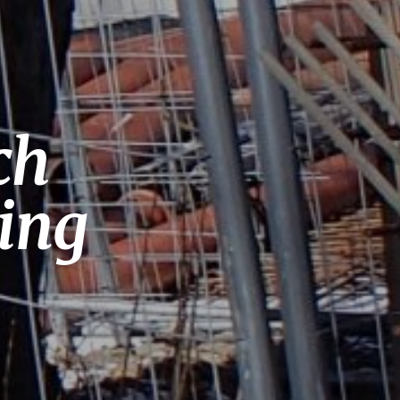
ch
ring