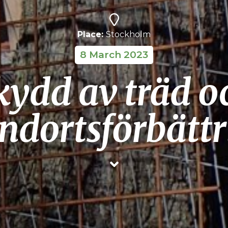
Place:
Stockholm
8 March 2023
kydd av träd o
ndortsförbätt