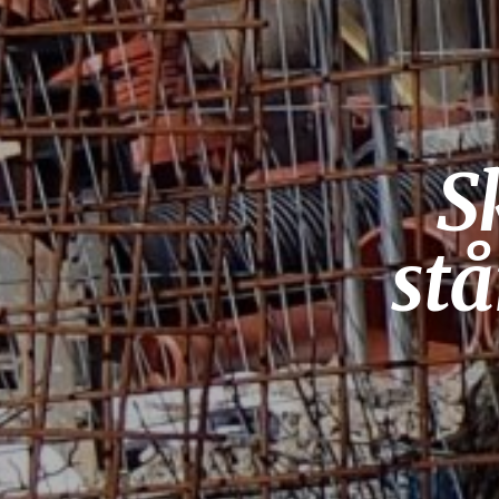
S
stå