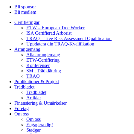
Bli sponsor
Bli medlem
Certifieringar
ETW – European Tree Worker
ISA Certifierad Arborist
TRAQ – Tree Risk Assessment Qualification
Uppdatera din TRAQ-Kvalifikation
Arrangemang
Alla arrangemang
ETW-Certifiering
Konferenser
SM i Trädklättring
TRAQ
Publikationer & Projekt
Trädbladet
Trädbladet
Artiklar
Finansiering & Utmärkelser
Företag
Om oss
Om oss
Engagera dig!
Stadgar