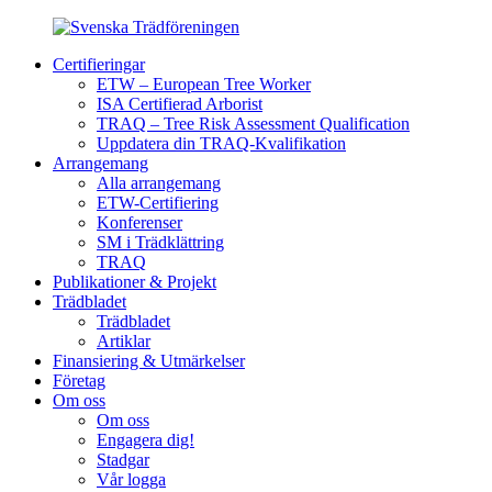
Certifieringar
ETW – European Tree Worker
ISA Certifierad Arborist
TRAQ – Tree Risk Assessment Qualification
Uppdatera din TRAQ-Kvalifikation
Arrangemang
Alla arrangemang
ETW-Certifiering
Konferenser
SM i Trädklättring
TRAQ
Publikationer & Projekt
Trädbladet
Trädbladet
Artiklar
Finansiering & Utmärkelser
Företag
Om oss
Om oss
Engagera dig!
Stadgar
Vår logga