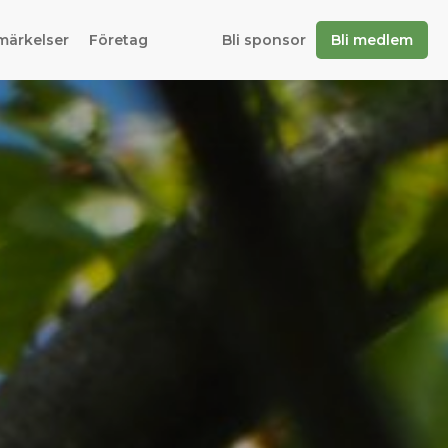
märkelser
Företag
Bli sponsor
Bli medlem