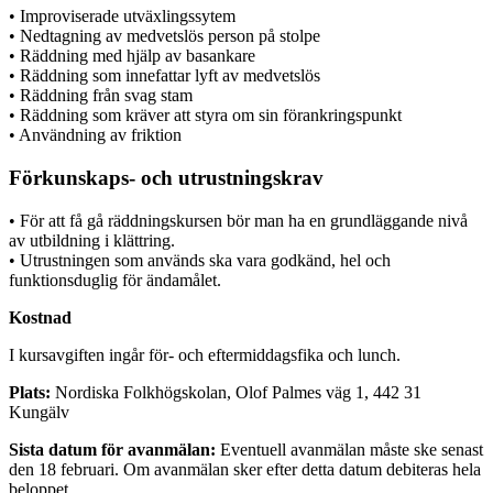
• Improviserade utväxlingssytem
• Nedtagning av medvetslös person på stolpe
• Räddning med hjälp av basankare
• Räddning som innefattar lyft av medvetslös
• Räddning från svag stam
• Räddning som kräver att styra om sin förankringspunkt
• Användning av friktion
Förkunskaps- och utrustningskrav
• För att få gå räddningskursen bör man ha en grundläggande nivå
av utbildning i klättring.
• Utrustningen som används ska vara godkänd, hel och
funktionsduglig för ändamålet.
Kostnad
I kursavgiften ingår för- och eftermiddagsfika och lunch.
Plats:
Nordiska Folkhögskolan, Olof Palmes väg 1, 442 31
Kungälv
Sista datum för avanmälan:
Eventuell avanmälan måste ske senast
den 18 februari. Om avanmälan sker efter detta datum debiteras hela
beloppet