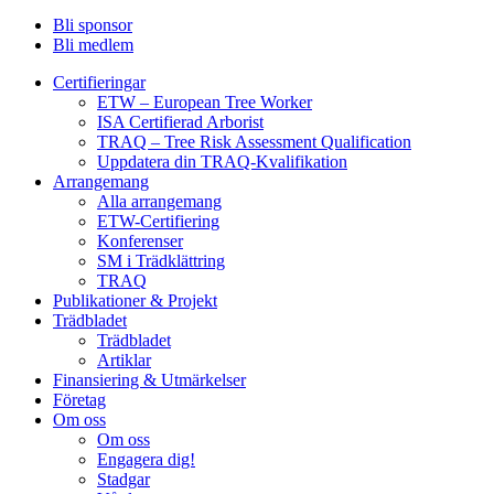
Bli sponsor
Bli medlem
Certifieringar
ETW – European Tree Worker
ISA Certifierad Arborist
TRAQ – Tree Risk Assessment Qualification
Uppdatera din TRAQ-Kvalifikation
Arrangemang
Alla arrangemang
ETW-Certifiering
Konferenser
SM i Trädklättring
TRAQ
Publikationer & Projekt
Trädbladet
Trädbladet
Artiklar
Finansiering & Utmärkelser
Företag
Om oss
Om oss
Engagera dig!
Stadgar