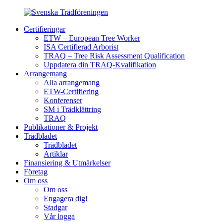
Certifieringar
ETW – European Tree Worker
ISA Certifierad Arborist
TRAQ – Tree Risk Assessment Qualification
Uppdatera din TRAQ-Kvalifikation
Arrangemang
Alla arrangemang
ETW-Certifiering
Konferenser
SM i Trädklättring
TRAQ
Publikationer & Projekt
Trädbladet
Trädbladet
Artiklar
Finansiering & Utmärkelser
Företag
Om oss
Om oss
Engagera dig!
Stadgar
Vår logga