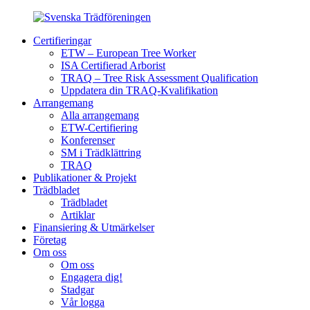
Certifieringar
ETW – European Tree Worker
ISA Certifierad Arborist
TRAQ – Tree Risk Assessment Qualification
Uppdatera din TRAQ-Kvalifikation
Arrangemang
Alla arrangemang
ETW-Certifiering
Konferenser
SM i Trädklättring
TRAQ
Publikationer & Projekt
Trädbladet
Trädbladet
Artiklar
Finansiering & Utmärkelser
Företag
Om oss
Om oss
Engagera dig!
Stadgar
Vår logga