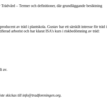
för Trädvård – Termer och definitioner, där grundläggande besiktning
ucent av träd i plantskola. Gustav har ett särskilt intresse för träd i
ifierad arborist och har klarat ISA’s kurs i riskbedömning av träd:
i av.
e skickas till info@tradforeningen.org.