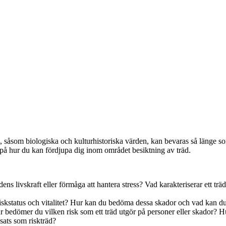
 såsom biologiska och kulturhistoriska värden, kan bevaras så länge s
på hur du kan fördjupa dig inom området besiktning av träd.
s livskraft eller förmåga att hantera stress? Vad karakteriserar ett träd
kstatus och vitalitet? Hur kan du bedöma dessa skador och vad kan du gö
 bedömer du vilken risk som ett träd utgör på personer eller skador? Hur 
ssats som riskträd?