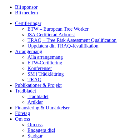
Bli sponsor
Bli medlem
Certifieringar
ETW – European Tree Worker
ISA Certifierad Arborist
TRAQ – Tree Risk Assessment Qualification
Uppdatera din TRAQ-Kvalifikation
Arrangemang
Alla arrangemang
ETW-Certifiering
Konferenser
SM i Trädklättring
TRAQ
Publikationer & Projekt
Trädbladet
Trädbladet
Artiklar
Finansiering & Utmärkelser
Företag
Om oss
Om oss
Engagera dig!
Stadgar