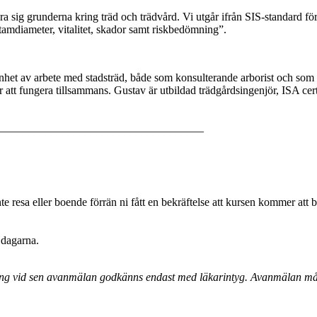
lära sig grunderna kring träd och trädvård. Vi utgår ifrån SIS-standard 
tamdiameter, vitalitet, skador samt riskbedömning”.
et av arbete med stadsträd, både som konsulterande arborist och som prod
r att fungera tillsammans. Gustav är utbildad trädgårdsingenjör, ISA cert
____________________________________
 resa eller boende förrän ni fått en bekräftelse att kursen kommer att bl
 dagarna.
ing vid sen avanmälan godkänns endast med läkarintyg. Avanmälan måst