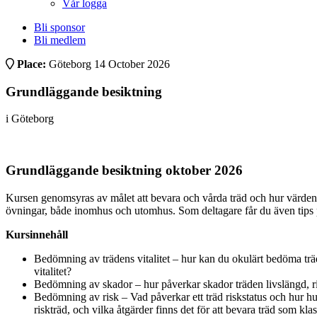
Vår logga
Bli sponsor
Bli medlem
Place:
Göteborg
14 October 2026
Grundläggande besiktning
i Göteborg
Grundläggande besiktning oktober 2026
Kursen genomsyras av målet att bevara och vårda träd och hur värden,
övningar, både inomhus och utomhus. Som deltagare får du även tips 
Kursinnehåll
Bedömning av trädens vitalitet – hur kan du okulärt bedöma träden
vitalitet?
Bedömning av skador – hur påverkar skador träden livslängd, ris
Bedömning av risk – Vad påverkar ett träd riskstatus och hur hur
riskträd, och vilka åtgärder finns det för att bevara träd som kla