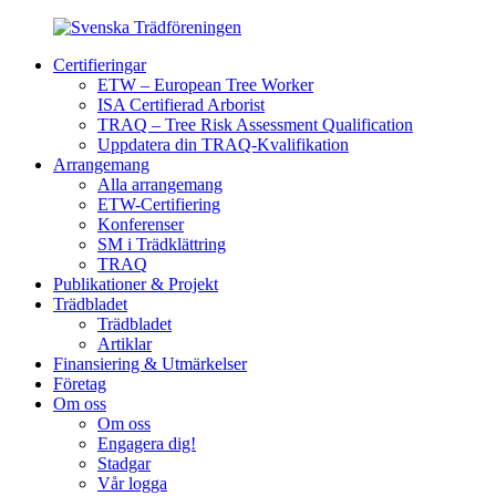
Certifieringar
ETW – European Tree Worker
ISA Certifierad Arborist
TRAQ – Tree Risk Assessment Qualification
Uppdatera din TRAQ-Kvalifikation
Arrangemang
Alla arrangemang
ETW-Certifiering
Konferenser
SM i Trädklättring
TRAQ
Publikationer & Projekt
Trädbladet
Trädbladet
Artiklar
Finansiering & Utmärkelser
Företag
Om oss
Om oss
Engagera dig!
Stadgar
Vår logga