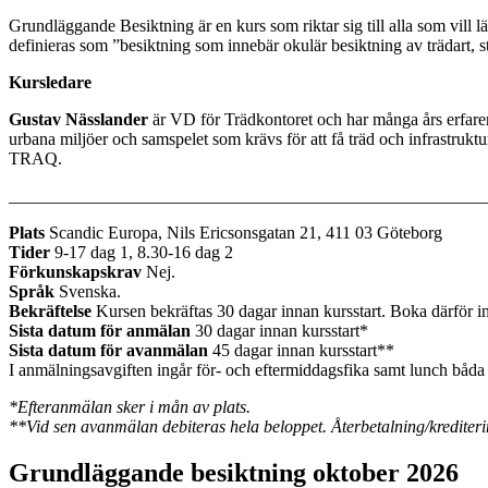
Grundläggande Besiktning är en kurs som riktar sig till alla som vill 
definieras som ”besiktning som innebär okulär besiktning av trädart, s
Kursledare
Gustav Nässlander
är VD för Trädkontoret och har många års erfarenh
urbana miljöer och samspelet som krävs för att få träd och infrastruktu
TRAQ.
_______________________________________________________
Plats
Scandic Europa, Nils Ericsonsgatan 21, 411 03 Göteborg
Tider
9-17 dag 1, 8.30-16 dag 2
Förkunskapskrav
Nej.
Språk
Svenska.
Bekräftelse
Kursen bekräftas 30 dagar innan kursstart. Boka därför inte
Sista datum för anmälan
30 dagar innan kursstart*
Sista datum för avanmälan
45 dagar innan kursstart**
I anmälningsavgiften ingår för- och eftermiddagsfika samt lunch båda
*Efteranmälan sker i mån av plats.
**Vid sen avanmälan debiteras hela beloppet. Återbetalning/krediter
Grundläggande besiktning oktober 2026