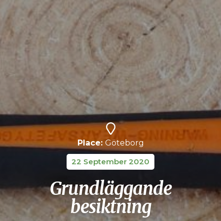
Place:
Göteborg
22 September 2020
Grundläggande
besiktning