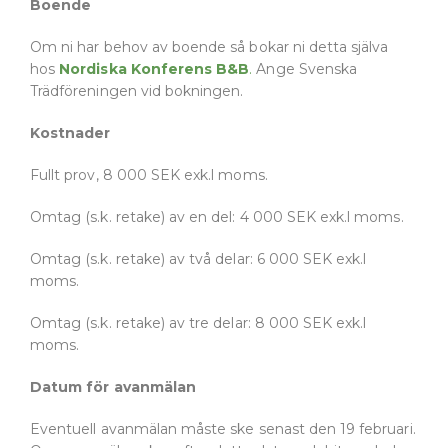
Boende
Om ni har behov av boende så bokar ni detta själva
hos
Nordiska Konferens B&B
.
Ange Svenska
Trädföreningen vid bokningen.
Kostnader
Fullt prov, 8 000 SEK exk.l moms.
Omtag (s.k. retake) av en del: 4 000 SEK exk.l moms.
Omtag (s.k. retake) av två delar: 6 000 SEK exk.l
moms.
Omtag (s.k. retake) av tre delar: 8 000 SEK exk.l
moms.
Datum för avanmälan
Eventuell avanmälan måste ske senast den 19 februari.