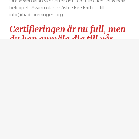
Om avanmälan sker efter detta datum debiteras hela
beloppet. Avanmälan måste ske skriftligt till
info@tradforeningen.org
Certifieringen är nu full, men
du kan anmäla dig till vår
reservlista!
Volontär?
Vill du hjälpa oss under ETW-certifieringen?
Vi står självklart för resa, boende och mat!
För dig som redan är ETW-certifierad arborist och vill
vara examinator ber vi dig fall fylla i
detta
anmälningsformulär
!
För dig som INTE är ETW-certifierad arborist och vill
vara volontär ber vi dig fylla i