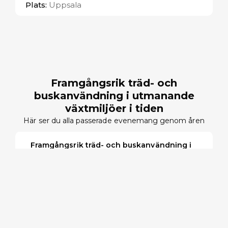
Plats:
Uppsala
Framgångsrik träd- och
buskanvändning i utmanande
växtmiljöer i tiden
Här ser du alla passerade evenemang genom åren
Framgångsrik träd- och buskanvändning i
utmanande växtmiljöer, 2023
9 November
2023
Malmö
Framgångsrik träd- och buskanvändning i
utmanande växtmiljöer, 2022
3 November
2022
Stockholm