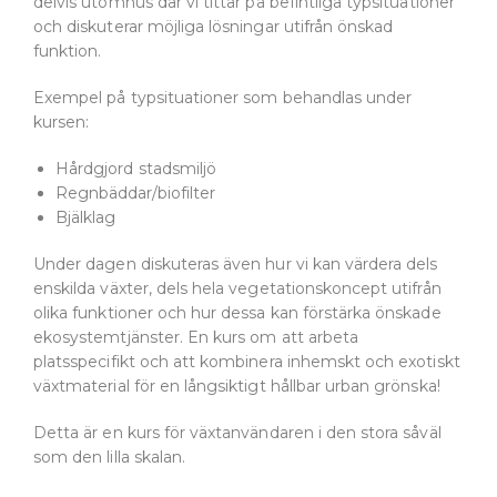
delvis utomhus där vi tittar på befintliga typsituationer
och diskuterar möjliga lösningar utifrån önskad
funktion.
Exempel på typsituationer som behandlas under
kursen:
Hårdgjord stadsmiljö
Regnbäddar/biofilter
Bjälklag
Under dagen diskuteras även hur vi kan värdera dels
enskilda växter, dels hela vegetationskoncept utifrån
olika funktioner och hur dessa kan förstärka önskade
ekosystemtjänster. En kurs om att arbeta
platsspecifikt och att kombinera inhemskt och exotiskt
växtmaterial för en långsiktigt hållbar urban grönska!
Detta är en kurs för växtanvändaren i den stora såväl
som den lilla skalan.