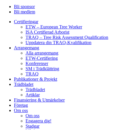
Bli sponsor
Bli medlem
Certifieringar
ETW – European Tree Worker
ISA Certifierad Arborist
TRAQ – Tree Risk Assessment Qualification
Uppdatera din TRAQ-Kvalifikation
Arrangemang
Alla arrangemang
ETW-Certifiering
Konferenser
SM i Trädklättring
TRAQ
Publikationer & Projekt
Trädbladet
Trädbladet
Artiklar
Finansiering & Utmärkelser
Företag
Om oss
Om oss
Engagera dig!
Stadgar