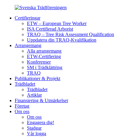
Certifieringar
ETW – European Tree Worker
ISA Certifierad Arborist
TRAQ – Tree Risk Assessment Qualification
Uppdatera din TRAQ-Kvalifikation
Arrangemang
Alla arrangemang
ETW-Certifiering
Konferenser
SM i Trädklättring
TRAQ
Publikationer & Projekt
Trädbladet
Trädbladet
Artiklar
Finansiering & Utmärkelser
Företag
Om oss
Om oss
Engagera dig!
Stadgar
Vår logga