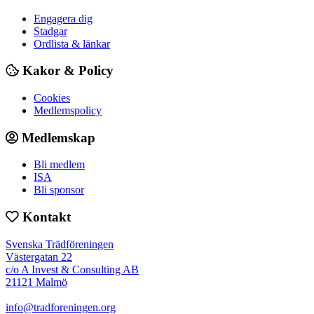
Engagera dig
Stadgar
Ordlista & länkar
Kakor & Policy
Cookies
Medlemspolicy
Medlemskap
Bli medlem
ISA
Bli sponsor
Kontakt
Svenska Trädföreningen
Västergatan 22
c/o A Invest & Consulting AB
21121 Malmö
info@tradforeningen.org