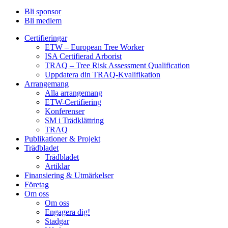
Bli sponsor
Bli medlem
Certifieringar
ETW – European Tree Worker
ISA Certifierad Arborist
TRAQ – Tree Risk Assessment Qualification
Uppdatera din TRAQ-Kvalifikation
Arrangemang
Alla arrangemang
ETW-Certifiering
Konferenser
SM i Trädklättring
TRAQ
Publikationer & Projekt
Trädbladet
Trädbladet
Artiklar
Finansiering & Utmärkelser
Företag
Om oss
Om oss
Engagera dig!
Stadgar