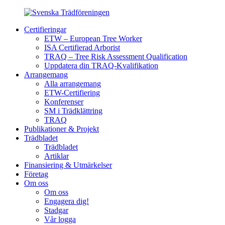
Certifieringar
ETW – European Tree Worker
ISA Certifierad Arborist
TRAQ – Tree Risk Assessment Qualification
Uppdatera din TRAQ-Kvalifikation
Arrangemang
Alla arrangemang
ETW-Certifiering
Konferenser
SM i Trädklättring
TRAQ
Publikationer & Projekt
Trädbladet
Trädbladet
Artiklar
Finansiering & Utmärkelser
Företag
Om oss
Om oss
Engagera dig!
Stadgar
Vår logga