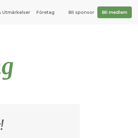
& Utmärkelser
Företag
Bli sponsor
Bli medlem
ng
!