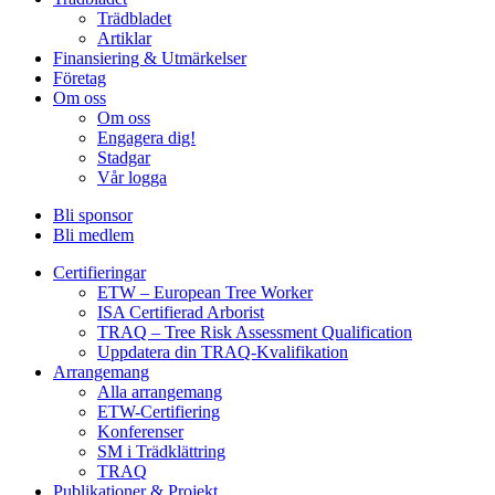
Trädbladet
Artiklar
Finansiering & Utmärkelser
Företag
Om oss
Om oss
Engagera dig!
Stadgar
Vår logga
Bli sponsor
Bli medlem
Certifieringar
ETW – European Tree Worker
ISA Certifierad Arborist
TRAQ – Tree Risk Assessment Qualification
Uppdatera din TRAQ-Kvalifikation
Arrangemang
Alla arrangemang
ETW-Certifiering
Konferenser
SM i Trädklättring
TRAQ
Publikationer & Projekt