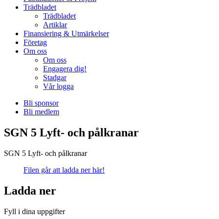
Trädbladet
Trädbladet
Artiklar
Finansiering & Utmärkelser
Företag
Om oss
Om oss
Engagera dig!
Stadgar
Vår logga
Bli sponsor
Bli medlem
SGN 5 Lyft- och pålkranar
SGN 5 Lyft- och pålkranar
Filen går att ladda ner här!
Ladda ner
Fyll i dina uppgifter