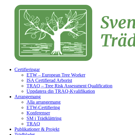
Certifieringar
ETW – European Tree Worker
ISA Certifierad Arborist
TRAQ – Tree Risk Assessment Qualification
Uppdatera din TRAQ-Kvalifikation
Arrangemang
Alla arrangemang
ETW-Certifiering
Konferenser
SM i Trädklättring
TRAQ
Publikationer & Projekt
Trädbladet