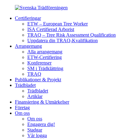
Certifieringar
ETW – European Tree Worker
ISA Certifierad Arborist
TRAQ – Tree Risk Assessment Qualification
Uppdatera din TRAQ-Kvalifikation
Arrangemang
Alla arrangemang
ETW-Certifiering
Konferenser
SM i Trädklättring
TRAQ
Publikationer & Projekt
Trädbladet
Trädbladet
Artiklar
Finansiering & Utmärkelser
Företag
Om oss
Om oss
Engagera dig!
Stadgar
Vår logga