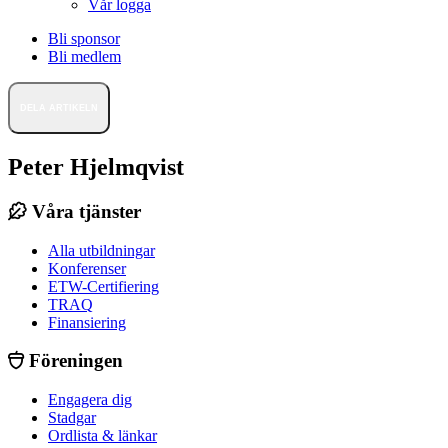
Vår logga
Bli sponsor
Bli medlem
DELA ARTIKELN
Peter Hjelmqvist
Våra tjänster
Alla utbildningar
Konferenser
ETW-Certifiering
TRAQ
Finansiering
Föreningen
Engagera dig
Stadgar
Ordlista & länkar