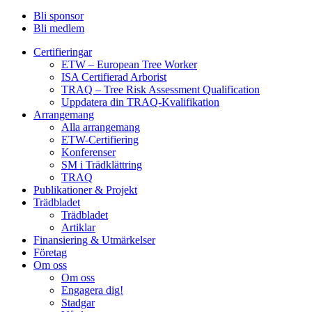
Bli sponsor
Bli medlem
Certifieringar
ETW – European Tree Worker
ISA Certifierad Arborist
TRAQ – Tree Risk Assessment Qualification
Uppdatera din TRAQ-Kvalifikation
Arrangemang
Alla arrangemang
ETW-Certifiering
Konferenser
SM i Trädklättring
TRAQ
Publikationer & Projekt
Trädbladet
Trädbladet
Artiklar
Finansiering & Utmärkelser
Företag
Om oss
Om oss
Engagera dig!
Stadgar