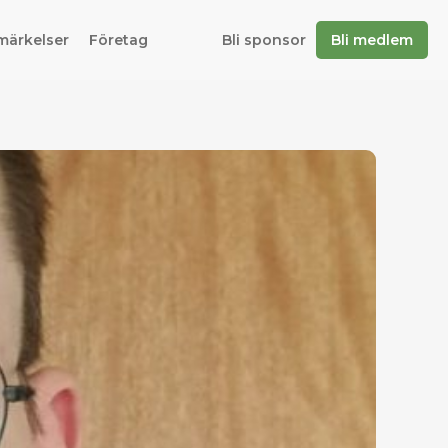
märkelser
Företag
Bli sponsor
Bli medlem