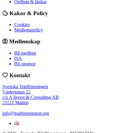
Ordlista & länkar
Kakor & Policy
Cookies
Medlemspolicy
Medlemskap
Bli medlem
ISA
Bli sponsor
Kontakt
Svenska Trädföreningen
Västergatan 22
c/o A Invest & Consulting AB
21121 Malmö
info@tradforeningen.org