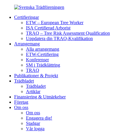
Certifieringar
ETW – European Tree Worker
ISA Certifierad Arborist
TRAQ – Tree Risk Assessment Qualification
Uppdatera din TRAQ-Kvalifikation
Arrangemang
Alla arrangemang
ETW-Certifiering
Konferenser
SM i Trädklättring
TRAQ
Publikationer & Projekt
Trädbladet
Trädbladet
Artiklar
Finansiering & Utmärkelser
Företag
Om oss
Om oss
Engagera dig!
Stadgar
Vår logga