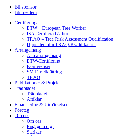
Bli sponsor
Bli medlem
Certifieringar
ETW – European Tree Worker
ISA Certifierad Arborist
TRAQ – Tree Risk Assessment Qualification
Uppdatera din TRAQ-Kvalifikation
Arrangemang
Alla arrangemang
ETW-Certifiering
Konferenser
SM i Trädklättring
TRAQ
Publikationer & Projekt
Trädbladet
Trädbladet
Artiklar
Finansiering & Utmärkelser
Företag
Om oss
Om oss
Engagera dig!
Stadgar