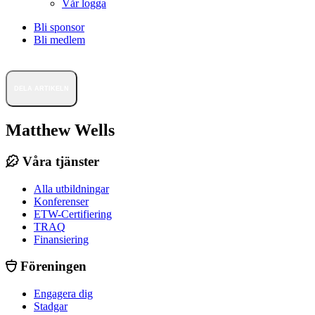
Vår logga
Bli sponsor
Bli medlem
DELA ARTIKELN
Matthew Wells
Våra tjänster
Alla utbildningar
Konferenser
ETW-Certifiering
TRAQ
Finansiering
Föreningen
Engagera dig
Stadgar