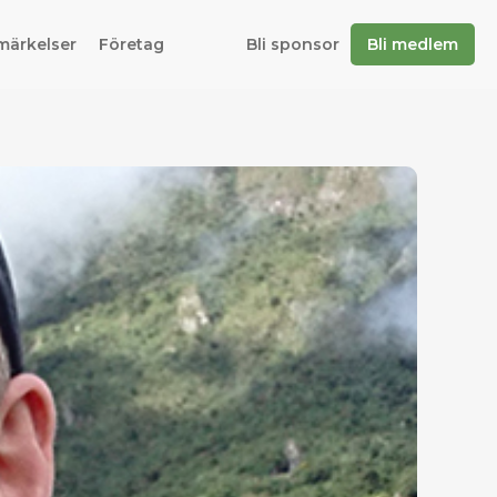
märkelser
Företag
Bli sponsor
Bli medlem