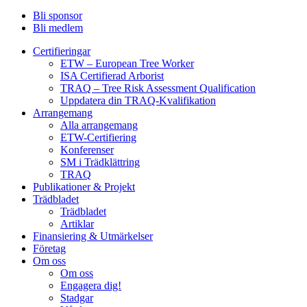
Bli sponsor
Bli medlem
Certifieringar
ETW – European Tree Worker
ISA Certifierad Arborist
TRAQ – Tree Risk Assessment Qualification
Uppdatera din TRAQ-Kvalifikation
Arrangemang
Alla arrangemang
ETW-Certifiering
Konferenser
SM i Trädklättring
TRAQ
Publikationer & Projekt
Trädbladet
Trädbladet
Artiklar
Finansiering & Utmärkelser
Företag
Om oss
Om oss
Engagera dig!
Stadgar