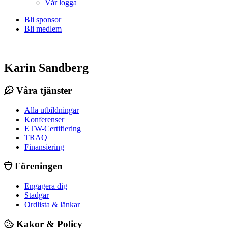
Vår logga
Bli sponsor
Bli medlem
Karin Sandberg
Våra tjänster
Alla utbildningar
Konferenser
ETW-Certifiering
TRAQ
Finansiering
Föreningen
Engagera dig
Stadgar
Ordlista & länkar
Kakor & Policy