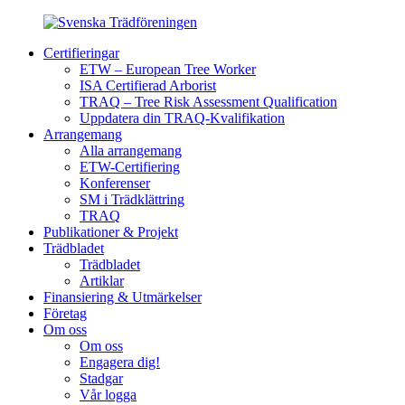
Certifieringar
ETW – European Tree Worker
ISA Certifierad Arborist
TRAQ – Tree Risk Assessment Qualification
Uppdatera din TRAQ-Kvalifikation
Arrangemang
Alla arrangemang
ETW-Certifiering
Konferenser
SM i Trädklättring
TRAQ
Publikationer & Projekt
Trädbladet
Trädbladet
Artiklar
Finansiering & Utmärkelser
Företag
Om oss
Om oss
Engagera dig!
Stadgar
Vår logga