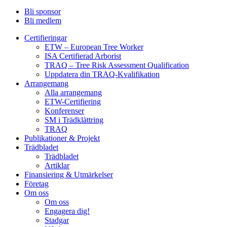
Bli sponsor
Bli medlem
Certifieringar
ETW – European Tree Worker
ISA Certifierad Arborist
TRAQ – Tree Risk Assessment Qualification
Uppdatera din TRAQ-Kvalifikation
Arrangemang
Alla arrangemang
ETW-Certifiering
Konferenser
SM i Trädklättring
TRAQ
Publikationer & Projekt
Trädbladet
Trädbladet
Artiklar
Finansiering & Utmärkelser
Företag
Om oss
Om oss
Engagera dig!
Stadgar