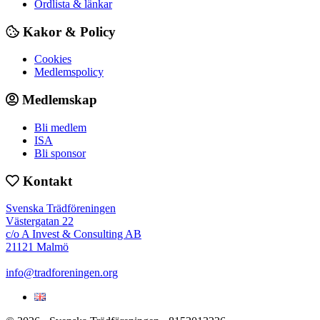
Ordlista & länkar
Kakor & Policy
Cookies
Medlemspolicy
Medlemskap
Bli medlem
ISA
Bli sponsor
Kontakt
Svenska Trädföreningen
Västergatan 22
c/o A Invest & Consulting AB
21121 Malmö
info@tradforeningen.org