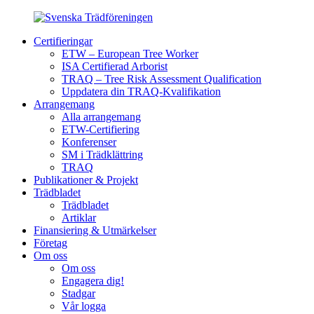
Certifieringar
ETW – European Tree Worker
ISA Certifierad Arborist
TRAQ – Tree Risk Assessment Qualification
Uppdatera din TRAQ-Kvalifikation
Arrangemang
Alla arrangemang
ETW-Certifiering
Konferenser
SM i Trädklättring
TRAQ
Publikationer & Projekt
Trädbladet
Trädbladet
Artiklar
Finansiering & Utmärkelser
Företag
Om oss
Om oss
Engagera dig!
Stadgar
Vår logga