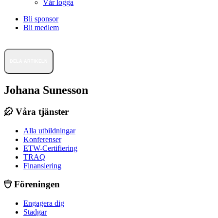
Vår logga
Bli sponsor
Bli medlem
DELA ARTIKELN
Johana Sunesson
Våra tjänster
Alla utbildningar
Konferenser
ETW-Certifiering
TRAQ
Finansiering
Föreningen
Engagera dig
Stadgar