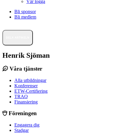
Vår logga
Bli sponsor
Bli medlem
DELA ARTIKELN
Henrik Sjöman
Våra tjänster
Alla utbildningar
Konferenser
ETW-Certifiering
TRAQ
Finansiering
Föreningen
Engagera dig
Stadgar