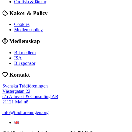
Ordlista & länkar
Kakor & Policy
Cookies
Medlemspolicy
Medlemskap
Bli medlem
ISA
Bli sponsor
Kontakt
Svenska Trädföreningen
Västergatan 22
c/o A Invest & Consulting AB
21121 Malmö
info@tradforeningen.org