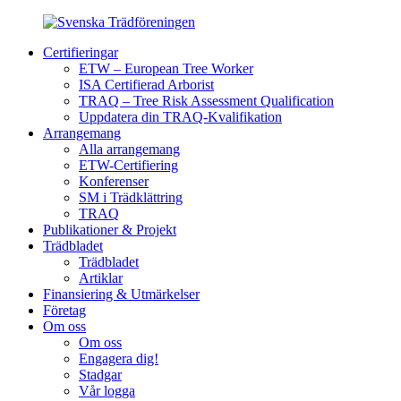
Certifieringar
ETW – European Tree Worker
ISA Certifierad Arborist
TRAQ – Tree Risk Assessment Qualification
Uppdatera din TRAQ-Kvalifikation
Arrangemang
Alla arrangemang
ETW-Certifiering
Konferenser
SM i Trädklättring
TRAQ
Publikationer & Projekt
Trädbladet
Trädbladet
Artiklar
Finansiering & Utmärkelser
Företag
Om oss
Om oss
Engagera dig!
Stadgar
Vår logga