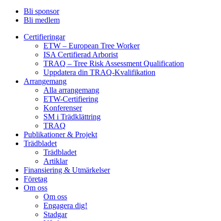
Bli sponsor
Bli medlem
Certifieringar
ETW – European Tree Worker
ISA Certifierad Arborist
TRAQ – Tree Risk Assessment Qualification
Uppdatera din TRAQ-Kvalifikation
Arrangemang
Alla arrangemang
ETW-Certifiering
Konferenser
SM i Trädklättring
TRAQ
Publikationer & Projekt
Trädbladet
Trädbladet
Artiklar
Finansiering & Utmärkelser
Företag
Om oss
Om oss
Engagera dig!
Stadgar