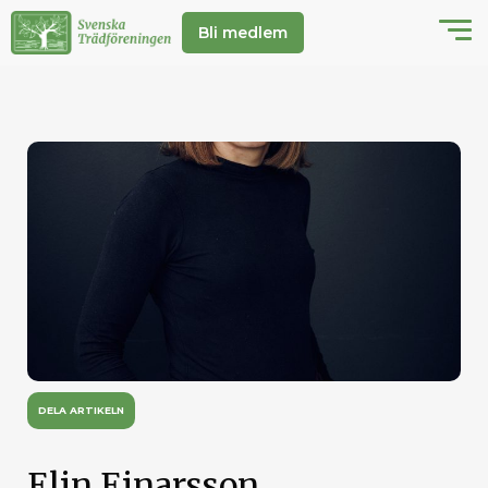
Bli medlem
DELA ARTIKELN
Elin Einarsson