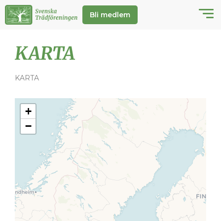
Bli medlem
KARTA
KARTA
+
−