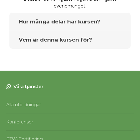
evenemanget.
Hur många delar har kursen?
Vem är denna kursen för?
Denna kurs har två olika delar, den
första delen är inspiration där vi går
igenom hur förvaltare runt om i världen
Bra fråga.
har använt inventeringar i ett stort antal
olika syften. Under den andra delen
lägger vi stort fokus på den svenska
Våra tjänster
standarden för trädinventering
Alla utbildningar
Konferenser
ETW-Certifiering