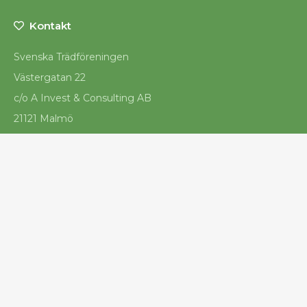
Kontakt
Svenska Trädföreningen
Västergatan 22
c/o A Invest & Consulting AB
21121 Malmö
info@tradforeningen.org
© 2026 - Svenska Trädföreningen - 8152013226