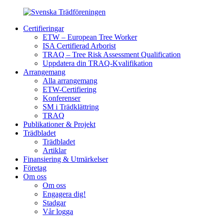
Certifieringar
ETW – European Tree Worker
ISA Certifierad Arborist
TRAQ – Tree Risk Assessment Qualification
Uppdatera din TRAQ-Kvalifikation
Arrangemang
Alla arrangemang
ETW-Certifiering
Konferenser
SM i Trädklättring
TRAQ
Publikationer & Projekt
Trädbladet
Trädbladet
Artiklar
Finansiering & Utmärkelser
Företag
Om oss
Om oss
Engagera dig!
Stadgar
Vår logga