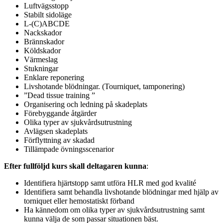
Luftvägsstopp
Stabilt sidoläge
L-(C)ABCDE
Nackskador
Brännskador
Köldskador
Värmeslag
Stukningar
Enklare reponering
Livshotande blödningar. (Tourniquet, tamponering)
”Dead tissue training ”
Organisering och ledning på skadeplats
Förebyggande åtgärder
Olika typer av sjukvårdsutrustning
Avlägsen skadeplats
Förflyttning av skadad
Tillämpade övningsscenarior
Efter fullföljd kurs skall deltagaren kunna
:
Identifiera hjärtstopp samt utföra HLR med god kvalité
Identifiera samt behandla livshotande blödningar med hjälp av
torniquet eller hemostatiskt förband
Ha kännedom om olika typer av sjukvårdsutrustning samt
kunna välja de som passar situationen bäst.