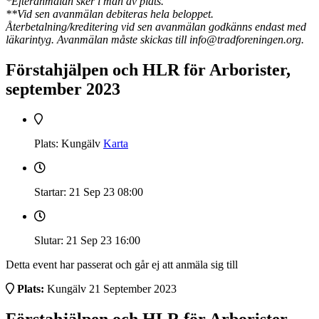
*Efteranmälan sker i mån av plats.
**Vid sen avanmälan debiteras hela beloppet.
Återbetalning/kreditering vid sen avanmälan godkänns endast med
läkarintyg. Avanmälan måste skickas till info@tradforeningen.org.
Förstahjälpen och HLR för Arborister,
september 2023
Plats: Kungälv
Karta
Startar: 21 Sep 23
08:00
Slutar: 21 Sep 23
16:00
Detta event har passerat och går ej att anmäla sig till
Plats:
Kungälv
21 September 2023
Förstahjälpen och HLR för Arborister,