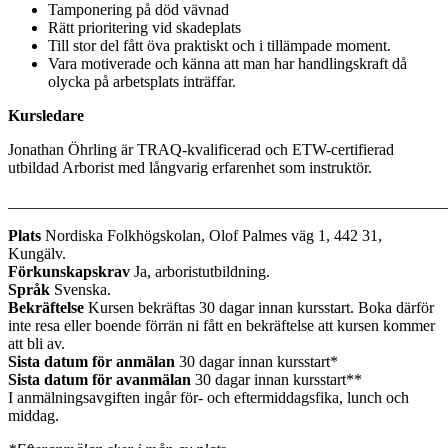
Tamponering på död vävnad
Rätt prioritering vid skadeplats
Till stor del fått öva praktiskt och i tillämpade moment.
Vara motiverade och känna att man har handlingskraft då
olycka på arbetsplats inträffar.
Kursledare
Jonathan Öhrling är TRAQ-kvalificerad och ETW-certifierad
utbildad Arborist med långvarig erfarenhet som instruktör.
_______________________________________________________
Plats
Nordiska Folkhögskolan, Olof Palmes väg 1, 442 31,
Kungälv.
Förkunskapskrav
Ja, arboristutbildning.
Språk
Svenska.
Bekräftelse
Kursen bekräftas 30 dagar innan kursstart. Boka därför
inte resa eller boende förrän ni fått en bekräftelse att kursen kommer
att bli av.
Sista datum för anmälan
30 dagar innan kursstart*
Sista datum för avanmälan
30 dagar innan kursstart**
I anmälningsavgiften ingår för- och eftermiddagsfika, lunch och
middag.