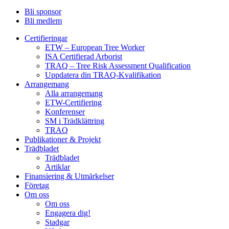
Bli sponsor
Bli medlem
Certifieringar
ETW – European Tree Worker
ISA Certifierad Arborist
TRAQ – Tree Risk Assessment Qualification
Uppdatera din TRAQ-Kvalifikation
Arrangemang
Alla arrangemang
ETW-Certifiering
Konferenser
SM i Trädklättring
TRAQ
Publikationer & Projekt
Trädbladet
Trädbladet
Artiklar
Finansiering & Utmärkelser
Företag
Om oss
Om oss
Engagera dig!
Stadgar