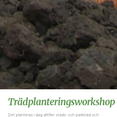
Trädplanteringsworkshop
Det planteras i dag alltfler stads- och parkträd och