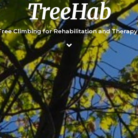
TreeHab
Tree Climbing for Rehabilitation and Therap