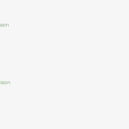
sson
rsson