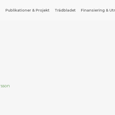
g
Publikationer & Projekt
Trädbladet
Finansiering & Ut
rsson