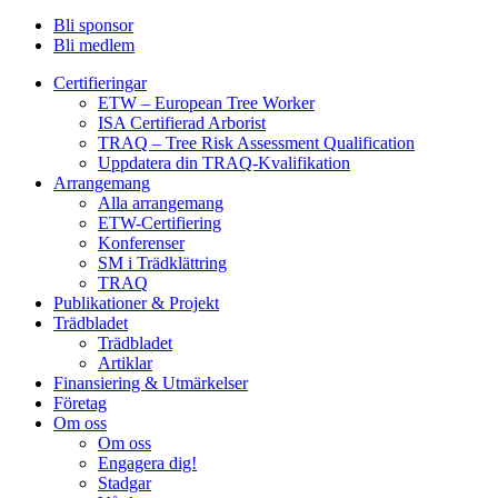
Bli sponsor
Bli medlem
Certifieringar
ETW – European Tree Worker
ISA Certifierad Arborist
TRAQ – Tree Risk Assessment Qualification
Uppdatera din TRAQ-Kvalifikation
Arrangemang
Alla arrangemang
ETW-Certifiering
Konferenser
SM i Trädklättring
TRAQ
Publikationer & Projekt
Trädbladet
Trädbladet
Artiklar
Finansiering & Utmärkelser
Företag
Om oss
Om oss
Engagera dig!
Stadgar