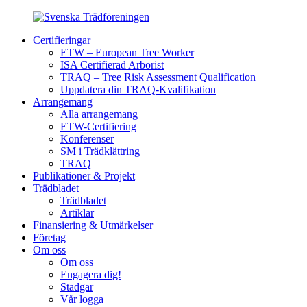
Certifieringar
ETW – European Tree Worker
ISA Certifierad Arborist
TRAQ – Tree Risk Assessment Qualification
Uppdatera din TRAQ-Kvalifikation
Arrangemang
Alla arrangemang
ETW-Certifiering
Konferenser
SM i Trädklättring
TRAQ
Publikationer & Projekt
Trädbladet
Trädbladet
Artiklar
Finansiering & Utmärkelser
Företag
Om oss
Om oss
Engagera dig!
Stadgar
Vår logga