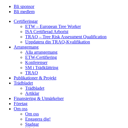
Bli sponsor
Bli medlem
Certifieringar
ETW – European Tree Worker
ISA Certifierad Arborist
TRAQ – Tree Risk Assessment Qualification
Uppdatera din TRAQ-Kvalifikation
Arrangemang
Alla arrangemang
ETW-Certifiering
Konferenser
SM i Trädklättring
TRAQ
Publikationer & Projekt
Trädbladet
Trädbladet
Artiklar
Finansiering & Utmärkelser
Företag
Om oss
Om oss
Engagera dig!
Stadgar