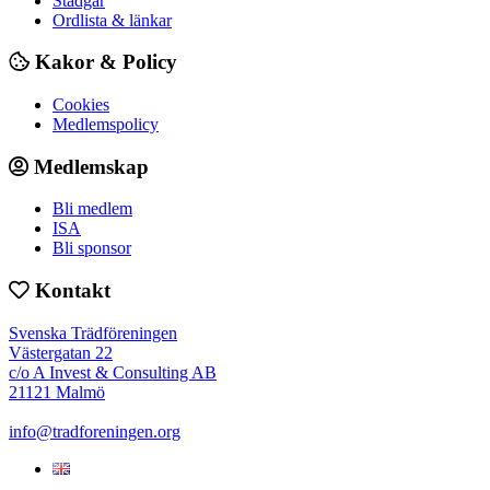
Stadgar
Ordlista & länkar
Kakor & Policy
Cookies
Medlemspolicy
Medlemskap
Bli medlem
ISA
Bli sponsor
Kontakt
Svenska Trädföreningen
Västergatan 22
c/o A Invest & Consulting AB
21121 Malmö
info@tradforeningen.org