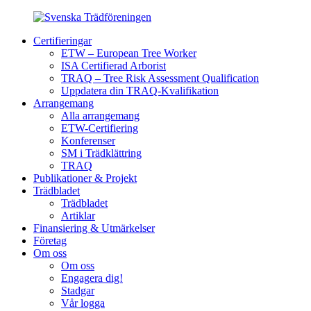
Certifieringar
ETW – European Tree Worker
ISA Certifierad Arborist
TRAQ – Tree Risk Assessment Qualification
Uppdatera din TRAQ-Kvalifikation
Arrangemang
Alla arrangemang
ETW-Certifiering
Konferenser
SM i Trädklättring
TRAQ
Publikationer & Projekt
Trädbladet
Trädbladet
Artiklar
Finansiering & Utmärkelser
Företag
Om oss
Om oss
Engagera dig!
Stadgar
Vår logga