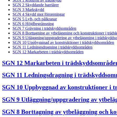
SGN 1 Kontroll av trädskydd
SGN 2 Skyddande barriärer
SGN 3 Markskydd
SGN 4 Skydd mot föroreningar
SGN 5 Lyft- och pålkranar
SGN 6 Höjdbegränsning
SGN 7 Grävning i trädskyddsområden
SGN 8 Borttagning av ytbeläggning och konstruktioner i träd
SGN 9 Utläggning/uppgradering av ytbeläggning i trädskydds
SGN 10 Uppbyggnad av konstruktioner i trädskyddsområden
SGN 11 Ledningsdragning i trädskyddsområden
SGN 12 Markarbeten i trädskyddsområden
SGN 12 Markarbeten i trädskyddsområde
SGN 11 Ledningsdragning i trädskyddsom
SGN 10 Uppbyggnad av konstruktioner i 
SGN 9 Utläggning/uppgradering av ytbelä
SGN 8 Borttagning av ytbeläggning och ko