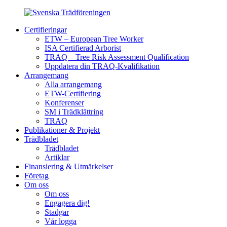
Certifieringar
ETW – European Tree Worker
ISA Certifierad Arborist
TRAQ – Tree Risk Assessment Qualification
Uppdatera din TRAQ-Kvalifikation
Arrangemang
Alla arrangemang
ETW-Certifiering
Konferenser
SM i Trädklättring
TRAQ
Publikationer & Projekt
Trädbladet
Trädbladet
Artiklar
Finansiering & Utmärkelser
Företag
Om oss
Om oss
Engagera dig!
Stadgar
Vår logga