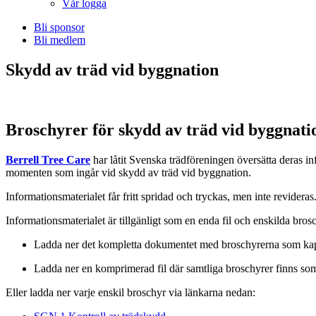
Vår logga
Bli sponsor
Bli medlem
Skydd av träd vid byggnation
Broschyrer för skydd av träd vid byggnati
Berrell Tree Care
har låtit Svenska trädföreningen översätta deras in
momenten som ingår vid skydd av träd vid byggnation.
Informationsmaterialet får fritt spridad och tryckas, men inte revidera
Informationsmaterialet är tillgänligt som en enda fil och enskilda bros
Ladda ner det kompletta dokumentet med broschyrerna som ka
Ladda ner en komprimerad fil där samtliga broschyrer finns s
Eller ladda ner varje enskil broschyr via länkarna nedan: