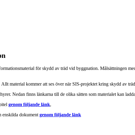
on
formationsmaterial för skydd av träd vid byggnation. Målsättningen med 
s. Allt material kommer att ses över när SIS-projektet kring skydd av träd
chyrer. Nedan finns länkarna till de olika sätten som materialet kan ladda
pitel
genom följande länk
,
om enskilda dokument
genom följande länk