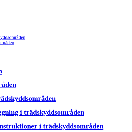
skyddsområden
områden
n
råden
trädskyddsområden
ggning i trädskyddsområden
nstruktioner i trädskyddsområden