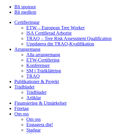
Bli sponsor
Bli medlem
Certifieringar
ETW – European Tree Worker
ISA Certifierad Arborist
TRAQ – Tree Risk Assessment Qualification
Uppdatera din TRAQ-Kvalifikation
Arrangemang
Alla arrangemang
ETW-Certifiering
Konferenser
SM i Trädklättring
TRAQ
Publikationer & Projekt
Trädbladet
Trädbladet
Artiklar
Finansiering & Utmärkelser
Företag
Om oss
Om oss
Engagera dig!
Stadgar