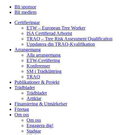
Bli sponsor
Bli medlem
Certifieringar
ETW – European Tree Worker
ISA Certifierad Arborist
TRAQ – Tree Risk Assessment Qualification
Uppdatera din TRAQ-Kvalifikation
Arrangemang
Alla arrangemang
ETW-Certifiering
Konferenser
SM i Trädklättring
TRAQ
Publikationer & Projekt
Trädbladet
Trädbladet
Artiklar
Finansiering & Utmärkelser
Företag
Om oss
Om oss
Engagera dig!
Stadgar