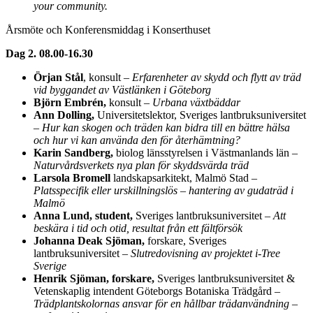
your community.
Årsmöte och Konferensmiddag i Konserthuset
Dag 2. 08.00-16.30
Örjan Stål
, konsult –
Erfarenheter av skydd och flytt av träd
vid byggandet av Västlänken i Göteborg
Björn Embrén,
konsult –
Urbana växtbäddar
Ann Dolling,
Universitetslektor, Sveriges lantbruksuniversitet
–
Hur kan skogen och träden kan bidra till en bättre hälsa
och hur vi kan använda den för återhämtning?
Karin Sandberg,
biolog länsstyrelsen i Västmanlands län –
Naturvårdsverkets nya plan för skyddsvärda träd
Larsola Bromell
landskapsarkitekt, Malmö Stad –
Platsspecifik eller urskillningslös – hantering av gudaträd i
Malmö
Anna Lund, student,
Sveriges lantbruksuniversitet –
Att
beskära i tid och otid, resultat från ett fältförsök
Johanna Deak Sjöman,
forskare, Sveriges
lantbruksuniversitet –
Slutredovisning av projektet i-Tree
Sverige
Henrik Sjöman, forskare,
Sveriges lantbruksuniversitet &
Vetenskaplig intendent Göteborgs Botaniska Trädgård –
Trädplantskolornas ansvar för en hållbar trädanvändning –