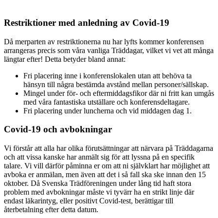
Restriktioner med anledning av Covid-19
Då merparten av restriktionerna nu har lyfts kommer konferensen
arrangeras precis som våra vanliga Träddagar, vilket vi vet att många
längtar efter! Detta betyder bland annat:
Fri placering inne i konferenslokalen utan att behöva ta
hänsyn till några bestämda avstånd mellan personer/sällskap.
Mingel under för- och eftermiddagsfikor där ni fritt kan umgås
med våra fantastiska utställare och konferensdeltagare.
Fri placering under luncherna och vid middagen dag 1.
Covid-19 och avbokningar
Vi förstår att alla har olika förutsättningar att närvara på Träddagarna
och att vissa kanske har anmält sig för att lyssna på en specifik
talare. Vi vill därför påminna er om att ni självklart har möjlighet att
avboka er anmälan, men även att det i så fall ska ske innan den 15
oktober. Då Svenska Trädföreningen under lång tid haft stora
problem med avbokningar måste vi tyvärr ha en strikt linje där
endast läkarintyg, eller positivt Covid-test, berättigar till
återbetalning efter detta datum.