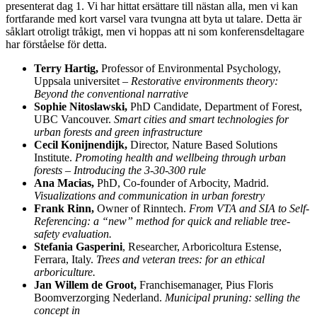
presenterat dag 1. Vi har hittat ersättare till nästan alla, men vi kan
fortfarande med kort varsel vara tvungna att byta ut talare. Detta är
såklart otroligt tråkigt, men vi hoppas att ni som konferensdeltagare
har förståelse för detta.
Terry Hartig,
Professor of Environmental Psychology,
Uppsala universitet –
Restorative environments theory:
Beyond the conventional narrative
Sophie
Nitoslawski
,
PhD Candidate, Department of Forest,
UBC Vancouver.
Smart cities and smart technologies for
urban forests and green infrastructure
Cecil Konijnendijk,
Director, Nature Based Solutions
Institute.
Promoting health and wellbeing through urban
forests – Introducing the 3-30-300 rule
Ana Macias,
PhD, Co-founder of Arbocity, Madrid.
Visualizations and communication in urban forestry
Frank Rinn,
Owner of Rinntech.
From VTA and SIA to Self-
Referencing: a “new” method for quick and reliable tree-
safety evaluation.
Stefania Gasperini
, Researcher, Arboricoltura Estense,
Ferrara, Italy.
Trees and veteran trees: for an ethical
arboriculture.
Jan Willem de Groot,
Franchisemanager, Pius Floris
Boomverzorging Nederland.
Municipal pruning: selling the
concept in