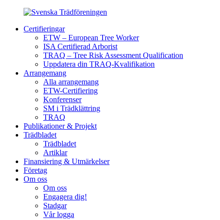
Certifieringar
ETW – European Tree Worker
ISA Certifierad Arborist
TRAQ – Tree Risk Assessment Qualification
Uppdatera din TRAQ-Kvalifikation
Arrangemang
Alla arrangemang
ETW-Certifiering
Konferenser
SM i Trädklättring
TRAQ
Publikationer & Projekt
Trädbladet
Trädbladet
Artiklar
Finansiering & Utmärkelser
Företag
Om oss
Om oss
Engagera dig!
Stadgar
Vår logga