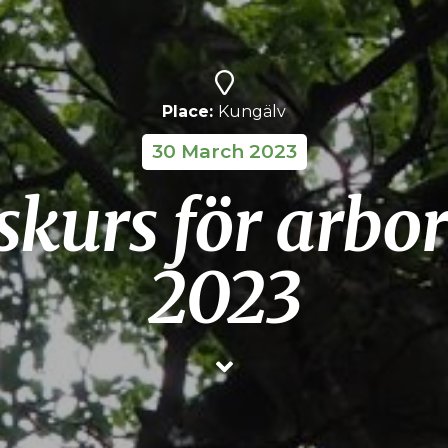
Place:
Kungälv
30 March 2023
urs för arbori
2023