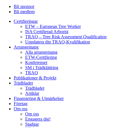
Bli sponsor
Bli medlem
Certifieringar
ETW – European Tree Worker
ISA Certifierad Arborist
TRAQ – Tree Risk Assessment Qualification
Uppdatera din TRAQ-Kvalifikation
Arrangemang
Alla arrangemang
ETW-Certifiering
Konferenser
SM i Trädklättring
TRAQ
Publikationer & Projekt
Trädbladet
Trädbladet
Artiklar
Finansiering & Utmärkelser
Företag
Om oss
Om oss
Engagera dig!
Stadgar