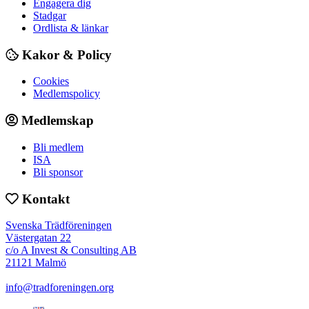
Engagera dig
Stadgar
Ordlista & länkar
Kakor & Policy
Cookies
Medlemspolicy
Medlemskap
Bli medlem
ISA
Bli sponsor
Kontakt
Svenska Trädföreningen
Västergatan 22
c/o A Invest & Consulting AB
21121 Malmö
info@tradforeningen.org