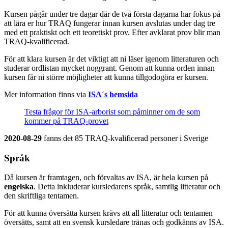
Kursen pågår under tre dagar där de två första dagarna har fokus på
att lära er hur TRAQ fungerar innan kursen avslutas under dag tre
med ett praktiskt och ett teoretiskt prov. Efter avklarat prov blir man
TRAQ-kvalificerad.
För att klara kursen är det viktigt att ni läser igenom litteraturen och
studerar ordlistan mycket noggrant. Genom att kunna orden innan
kursen får ni större möjligheter att kunna tillgodogöra er kursen.
Mer information finns via
ISA´s hemsida
Testa frågor för ISA-arborist som påminner om de som
kommer på TRAQ-provet
2020-08-29
fanns det 85 TRAQ-kvalificerad personer i Sverige
Språk
Då kursen är framtagen, och förvaltas av ISA, är hela kursen på
engelska
. Detta inkluderar kursledarens språk, samtlig litteratur och
den skriftliga tentamen.
För att kunna översätta kursen krävs att all litteratur och tentamen
översätts, samt att en svensk kursledare tränas och godkänns av ISA.