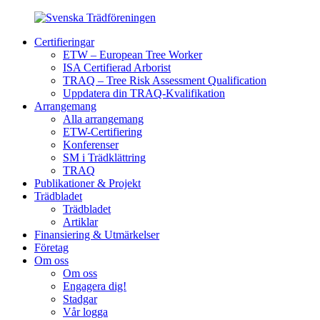
Certifieringar
ETW – European Tree Worker
ISA Certifierad Arborist
TRAQ – Tree Risk Assessment Qualification
Uppdatera din TRAQ-Kvalifikation
Arrangemang
Alla arrangemang
ETW-Certifiering
Konferenser
SM i Trädklättring
TRAQ
Publikationer & Projekt
Trädbladet
Trädbladet
Artiklar
Finansiering & Utmärkelser
Företag
Om oss
Om oss
Engagera dig!
Stadgar
Vår logga