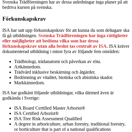
Svenska Trädföreningen har av dessa anledningar inga planer på att
bedriva kursen på svenska.
Förkunskapskrav
ISA har satt upp förkunskapskrav för att kunna du som deltagare ska
få gå utbildningen.
Svenska Trädföreningen har inga rättigheter
eller möjligheter att bedöma vilka som har dessa
förkunskapskrav utan alla beslut tas centralt av ISA.
ISA kräver
dokumenterad utbildning i minst fyra av följande fem områden:
Trädbiologi, trädanatomi och påverkan av röta.
Artkännedom.
Trädvård inklusive beskärning och åtgärder.
Bedömning av vitalitet, biotiska och abiotiska skador.
Markkännedom.
ISA har godkänt följande utbildningar, vilka därmed även är
godkända i Sverige:
ISA Board Certified Master Arborist®
ISA Certified Arborist®
ISA Tree Risk Assessment Qualified
A degree in arboriculture, urban forestry, traditional forestry,
or horticulture that is part of a national qualifications