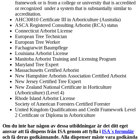
framework or is from a college or university that is accredited
or recognized under a system that is substantially similar to
accreditation.
AHC30810 Certificate III in Arboriculture (Australia)
ASCA Registered Consulting Arborist (RCA) status
Connecticut Arborist License
European Tree Technician
European Tree Worker
Fachagrarwirt Baumpflege
Louisiana Arborist License
Manitoba Arborist Training and Licensing Program
Maryland Tree Expert
Massachusetts Certified Arborist
New Hampshire Arborists Association Certified Arborist
New Jersey Certified Tree Expert
New Zealand National Certificate in Horticulture
(Arboriculture) (Level 4)
Rhode Island Arborist License
Society of American Foresters Certified Forester
United Kingdom Qualifications and Credit Framework Level
2 Certificate or Diploma in Arboriculture
Om du inte har någon av dessa utbildningar är det ditt eget
ansvar att få dispens från ISA genom att fylla i
ISA´s formulär
och få deras godkännande. Alla dispenser måste vara godkända