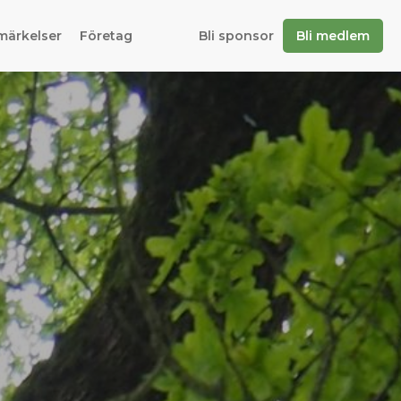
märkelser
Företag
Bli sponsor
Bli medlem