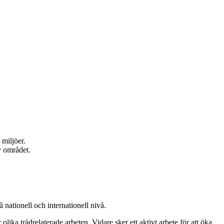
 miljöer.
v området.
nationell och internationell nivå.
lika trädrelaterade arbeten. Vidare sker ett aktivt arbete för att öka