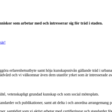
iskor som arbetar med och intresserar sig för träd i staden.
här!
iggöra erfarenhetsutbyte samt höja kunskapsnivån gällande träd i urbana
rädvård och vi välkomnar även dem utanför yrket som är intresserade a
alité, vetenskapligt grundad kunskap och som social mötesplats.
andarder och publikationer, samt att delta i och anordna arrangemang på 
, samtidigt som vi aktivt arbetar med certifieringar och standarder för o