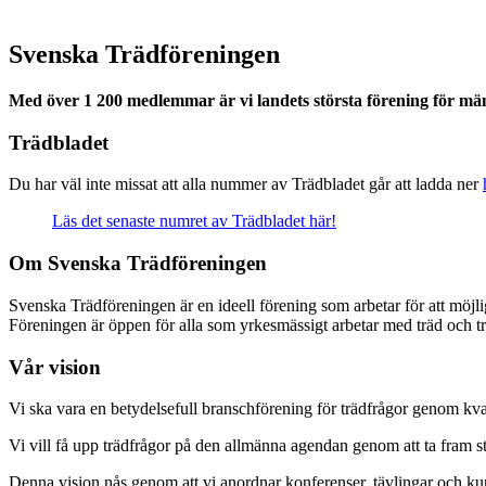
Svenska Trädföreningen
Med över 1 200 medlemmar är vi landets största förening för männ
Trädbladet
Du har väl inte missat att alla nummer av Trädbladet går att ladda ner
Läs det senaste numret av Trädbladet här!
Om Svenska Trädföreningen
Svenska Trädföreningen är en ideell förening som arbetar för att möjl
Föreningen är öppen för alla som yrkesmässigt arbetar med träd och t
Vår vision
Vi ska vara en betydelsefull branschförening för trädfrågor genom kv
Vi vill få upp trädfrågor på den allmänna agendan genom att ta fram st
Denna vision nås genom att vi anordnar konferenser, tävlingar och kurser