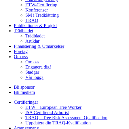
ETW-Certifiering
Konferenser
SM i Trädklättring
TRAQ
Publikationer & Projekt
Trädbladet
Trädbladet
Artiklar
Finansiering & Utmärkelser
Företag
Om oss
Om oss
Engagera dig!
Stadgar
Vår logga
Bli sponsor
Bli medlem
Certifieringar
ETW – European Tree Worker
ISA Certifierad Arborist
TRAQ – Tree Risk Assessment Qualification
Uppdatera din TRAQ-Kvalifikation
Arrangemang