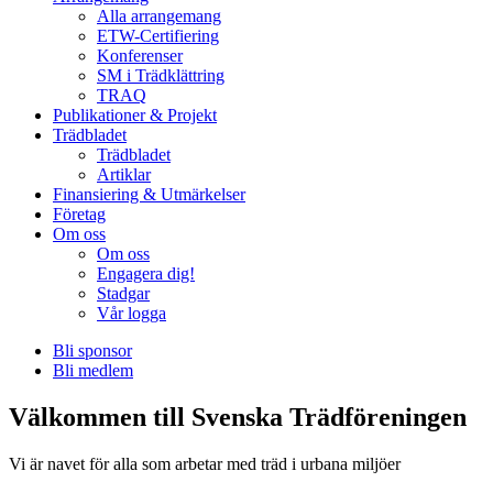
Alla arrangemang
ETW-Certifiering
Konferenser
SM i Trädklättring
TRAQ
Publikationer & Projekt
Trädbladet
Trädbladet
Artiklar
Finansiering & Utmärkelser
Företag
Om oss
Om oss
Engagera dig!
Stadgar
Vår logga
Bli sponsor
Bli medlem
Välkommen till Svenska Trädföreningen
Vi är navet för alla som arbetar med träd i urbana miljöer